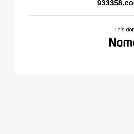
933358.co
This do